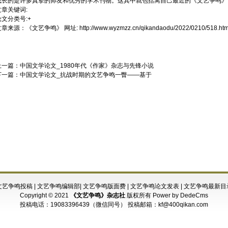
成长的是许多真挚的师友和优秀的学术刊物。这其中就包括离自己最近的《文艺争鸣》
文章关键词:
论文分类号:+
文章来源：
《文艺争鸣》
网址:
http://www.wyzmzz.cn/qikandaodu/2022/0210/518.htm
上一篇：
中国文学论文_1980年代《作家》杂志与先锋小说
下一篇：
中国文学论文_抗战时期的文艺争鸣一瞥——基于
文艺争鸣投稿
|
文艺争鸣编辑部
|
文艺争鸣版面费
|
文艺争鸣论文发表
|
文艺争鸣最新目
Copyright © 2021
《文艺争鸣》杂志社
版权所有
Power by DedeCms
投稿电话：
19083396439（微信同号）
投稿邮箱：
kf@400qikan.com